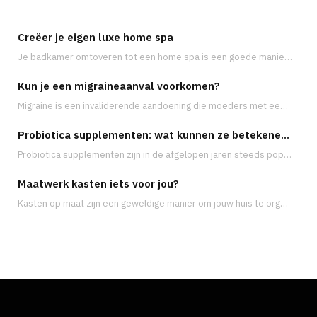
Creëer je eigen luxe home spa
Je badkamer omtoveren tot een home spa is een goede manier om te ontsnappen aan…
Kun je een migraineaanval voorkomen?
Migraine is een invaliderende aandoening die moeders met een druk leven vaak treft op de…
Probiotica supplementen: wat kunnen ze betekenen voor je gezondheid?
Probiotica supplementen zijn in de afgelopen jaren steeds populairder geworden, met name vanwege de groeiende…
Maatwerk kasten iets voor jou?
Kasten op maat zijn een geweldige manier om jouw huis te organiseren en meer opbergruimte…