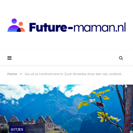
»
Home
Ga uit je comfortzone in Zuid-Amerika door een van onderstaande uitjes!
UITJES