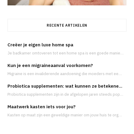
RECENTE ARTIKELEN
Creëer je eigen luxe home spa
Je badkamer omtoveren tot een home spa is een goede manier om te ontsnappen aan…
Kun je een migraineaanval voorkomen?
Migraine is een invaliderende aandoening die moeders met een druk leven vaak treft op de…
Probiotica supplementen: wat kunnen ze betekenen voor je gezondheid?
Probiotica supplementen zijn in de afgelopen jaren steeds populairder geworden, met name vanwege de groeiende…
Maatwerk kasten iets voor jou?
Kasten op maat zijn een geweldige manier om jouw huis te organiseren en meer opbergruimte…