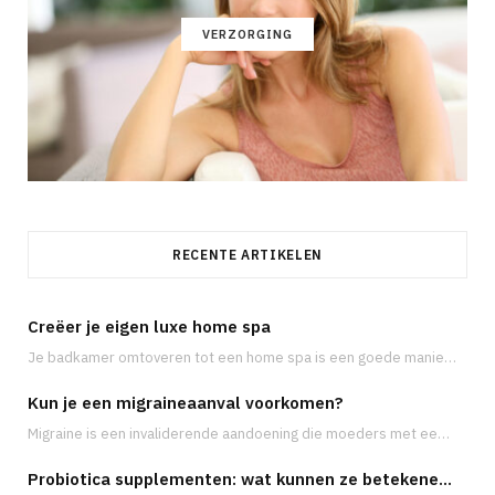
VERZORGING
RECENTE ARTIKELEN
Creëer je eigen luxe home spa
Je badkamer omtoveren tot een home spa is een goede manier om te ontsnappen aan…
Kun je een migraineaanval voorkomen?
Migraine is een invaliderende aandoening die moeders met een druk leven vaak treft op de…
Probiotica supplementen: wat kunnen ze betekenen voor je gezondheid?