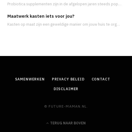
Probiotica supplementen zijn in de afgelopen jaren steeds populairder geworden, met name vanwege de groeiende…
Maatwerk kasten iets voor jou?
Kasten op maat zijn een geweldige manier om jouw huis te organiseren en meer opbergruimte…
SAMENWERKEN
PRIVACY BELEID
CONTACT
DISCLAIMER
© FUTURE-MAMAN.NL.
TERUG NAAR BOVEN